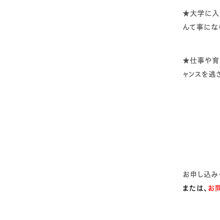
★大学に入
んて事にな
★仕事や育
ャンスを逃
お申し込み
または、
お