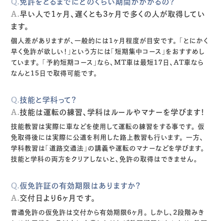
Q.
免許をとるまでにどのくらい期間がかかるの？
A.
早い人で1ヶ月、遅くとも3ヶ月で多くの人が取得してい
ます。
個人差がありますが、一般的には1ヶ月程度が目安です。
「とにかく
早く免許が欲しい！」という方には「短期集中コース」をおすすめし
ています。
「予約短期コース」なら、MT車は最短17日、AT車なら
なんと15日で取得可能です。
Q.
技能と学科って？
A.
技能は運転の練習、学科はルールやマナーを学びます！
技能教習は実際に車などを使用して運転の練習をする事です。
仮
免取得後には実際に公道を利用した路上教習も行います。
一方、
学科教習は「道路交通法」の講義や運転のマナーなどを学びます。
技能と学科の両方をクリアしないと、免許の取得はできません。
Q.
仮免許証の有効期限はありますか？
A.
交付日より6ヶ月です。
普通免許の仮免許は交付から有効期限6ヶ月。
しかし、2段階みき