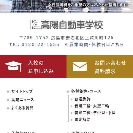
〒739-1752 広島市安佐北区上深川町125
TEL 0120-22-1555
※営業時間・休校日はこちら
入校の
お問い合わせ
お申し込み
資料請求
サイトトップ
各種免許・コース
普通免許
高陽ニュース
普通二輪・大型二輪
よくある質問
普通二種・準中型・中型
限定解除
入校について
本校について